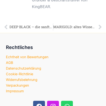
Gründer & Geschäftsführer von
KingBEAR.
Zurück
DEEP BLACK – die sanfte Männerseife
MARIGOLD: altes Wissen modern interpretiert
Nä
Rechtliches
Echtheit von Bewertungen
AGB
Datenschutzerklärung
Cookie-Richtlinie
Widerrufsbelehrung
Verpackungen
Impressum
F
I
W