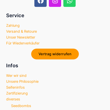
a
n
h
c
s
a
e
t
t
Service
b
a
s
Zahlung
o
g
a
Versand & Retoure
o
r
p
Unser Newsletter
k
a
p
Für Wiederverkäufer
m
Vertrag widerrufen
Infos
Wer wir sind
Unsere Philosophie
Seifeninfos
Zertifizierung
diverses
Seedbombs