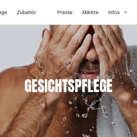
heit
ege
Zubehör
Presse
Märkte
Infos
GESICHTSPFLEGE