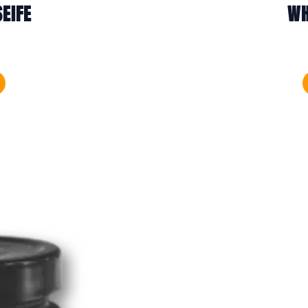
EIFE
WH