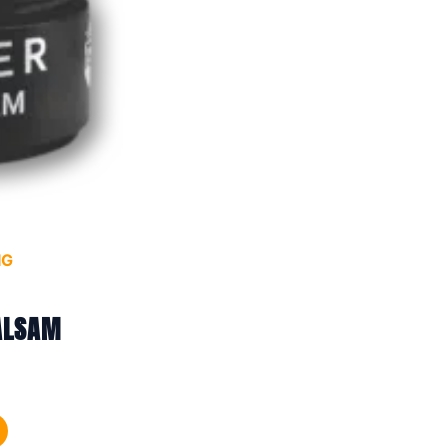
IG
ALSAM