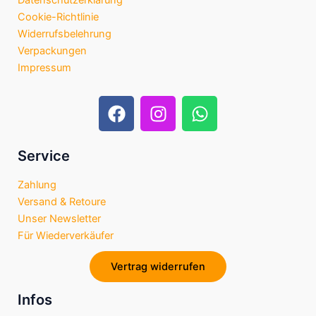
Datenschutzerklärung
Cookie-Richtlinie
Widerrufsbelehrung
Verpackungen
Impressum
F
I
W
a
n
h
c
s
a
e
t
t
Service
b
a
s
Zahlung
o
g
a
Versand & Retoure
o
r
p
Unser Newsletter
k
a
p
Für Wiederverkäufer
m
Vertrag widerrufen
Infos