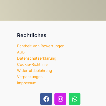
Rechtliches
Echtheit von Bewertungen
AGB
Datenschutzerklärung
Cookie-Richtlinie
Widerrufsbelehrung
Verpackungen
Impressum
F
I
W
a
n
h