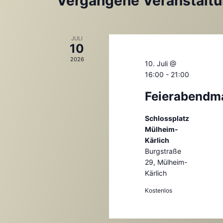
Kalender
Vergangene Veranstalt
von
Veranstaltungen
JULI
10
2026
10. Juli @
16:00
-
21:00
Feierabendm
Schlossplatz
Mülheim-
Kärlich
Burgstraße
29, Mülheim-
Kärlich
Kostenlos