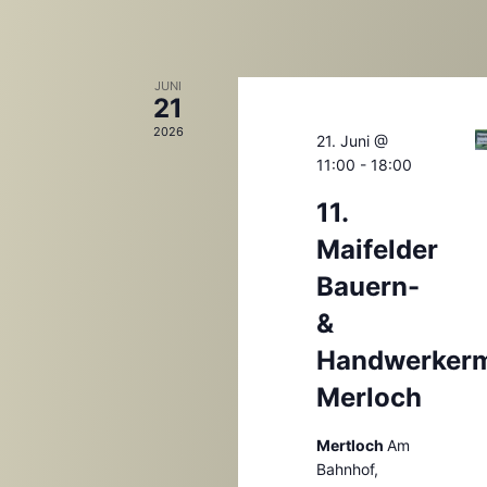
JUNI
21
2026
21. Juni @
11:00
-
18:00
11.
Maifelder
Bauern-
&
Handwerkerm
Merloch
Mertloch
Am
Bahnhof,