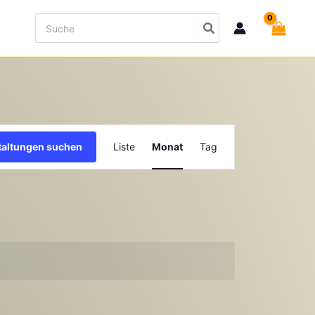
Search
for:
Veranstaltung
taltungen suchen
Liste
Monat
Tag
Ansichten-
Navigation