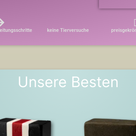
itungsschritte
keine Tierversuche
preisgekrön
Unsere Besten