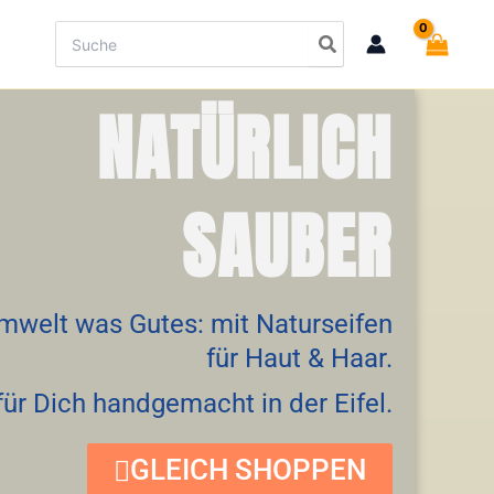
Search
for:
NATÜRLICH
SAUBER
Umwelt was Gutes: mit Naturseifen
für Haut & Haar.
für Dich handgemacht in der Eifel.
GLEICH SHOPPEN