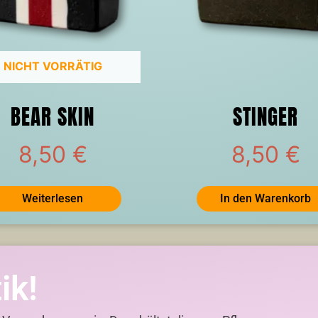
NICHT VORRÄTIG
BEAR SKIN
STINGER
8,50
€
8,50
€
Weiterlesen
In den Warenkorb
ik!