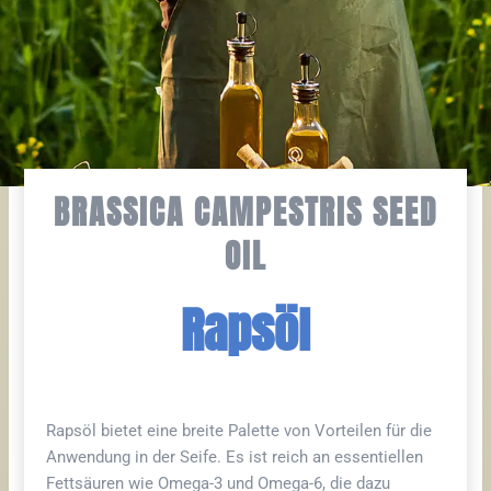
BRASSICA CAMPESTRIS SEED
OIL
Rapsöl
Rapsöl bietet eine breite Palette von Vorteilen für die
Anwendung in der Seife. Es ist reich an essentiellen
Fettsäuren wie Omega-3 und Omega-6, die dazu