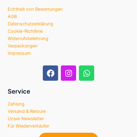
Echtheit von Bewertungen
AGB
Datenschutzerklärung
Cookie-Richtlinie
Widerrufsbelehrung
Verpackungen
Impressum
F
I
W
a
n
h
c
s
a
e
t
t
Service
b
a
s
Zahlung
o
g
a
Versand & Retoure
o
r
p
Unser Newsletter
k
a
p
Für Wiederverkäufer
m