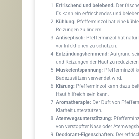
Erfrischend und belebend:
Der frisch
Es kann ein erfrischendes und belebe
Kühlung:
Pfefferminzöl hat eine kühl
Reizungen zu lindern.
Antiseptisch:
Pfefferminzöl hat natürl
vor Infektionen zu schützen.
Entzündungshemmend:
Aufgrund sei
und Reizungen der Haut zu reduzieren
Muskelentspannung:
Pfefferminzöl k
Badezusätzen verwendet wird.
Klärung:
Pfefferminzöl kann dazu beitr
Haut hilfreich sein kann.
Aromatherapie:
Der Duft von Pfeffer
Klarheit unterstützen.
Atemwegsunterstützung:
Pfefferminz
von verstopfter Nase oder Atemwegs
Deodorant-Eigenschaften:
Der erfris