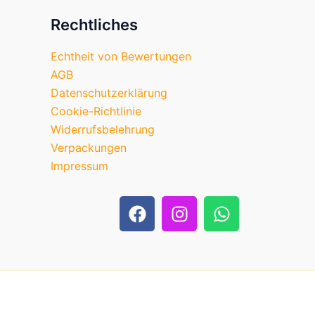
Rechtliches
Echtheit von Bewertungen
AGB
Datenschutzerklärung
Cookie-Richtlinie
Widerrufsbelehrung
Verpackungen
Impressum
F
I
W
a
n
h
c
s
a
e
t
t
b
a
s
o
g
a
o
r
p