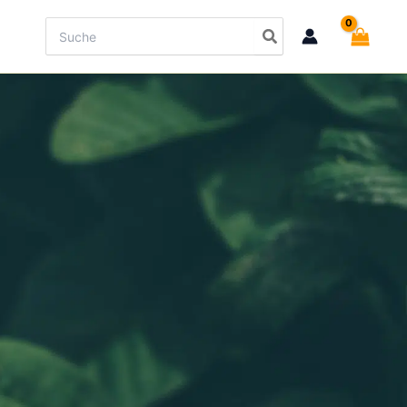
Search
for: