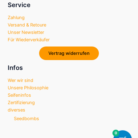
e
t
t
Service
i
b
a
s
o
Zahlung
o
g
a
n
Versand & Retoure
o
r
p
Unser Newsletter
k
a
p
Für Wiederverkäufer
m
Vertrag widerrufen
Infos
Wer wir sind
Unsere Philosophie
Seifeninfos
Zertifizierung
diverses
Seedbombs
0