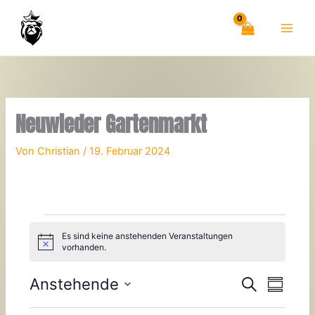
Zum
Inhalt
springen
Neuwieder Gartenmarkt
Von
Christian
/
19. Februar 2024
Veranstaltungen
Es sind keine anstehenden Veranstaltungen
H
vorhanden.
i
n
w
Anstehende
V
V
S
Z
e
u
e
e
D
i
u
c
s