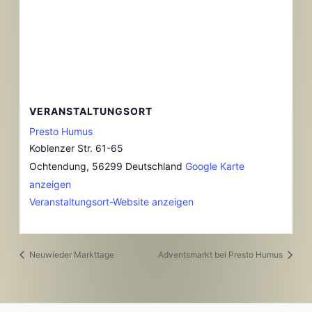
VERANSTALTUNGSORT
Presto Humus
Koblenzer Str. 61-65
Ochtendung
,
56299
Deutschland
Google Karte
anzeigen
Veranstaltungsort-Website anzeigen
Neuwieder Markttage
Adventsmarkt bei Presto Humus