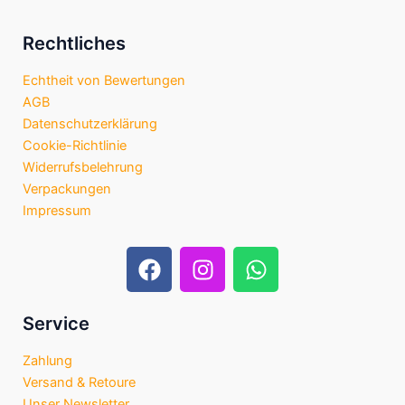
Rechtliches
Echtheit von Bewertungen
AGB
Datenschutzerklärung
Cookie-Richtlinie
Widerrufsbelehrung
Verpackungen
Impressum
F
I
W
a
n
h
c
s
a
e
t
t
Service
b
a
s
Zahlung
o
g
a
Versand & Retoure
o
r
p
Unser Newsletter