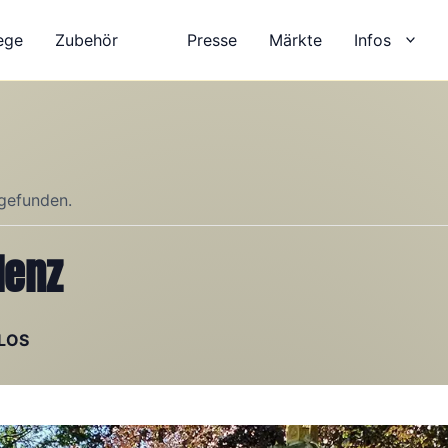
ege
Zubehör
Presse
Märkte
Infos
tgefunden.
lenz
LOS