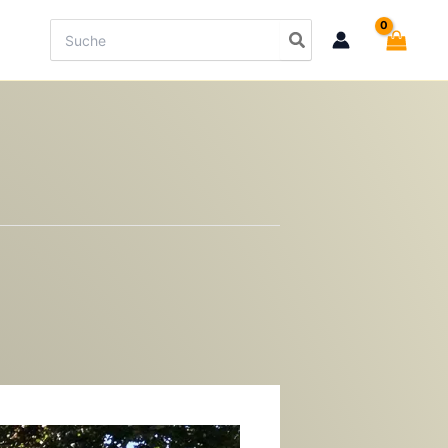
Search
for: