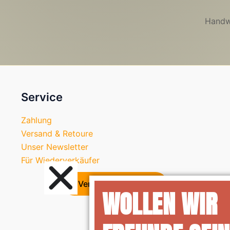
Handw
WOLLEN WIR
FREUNDE SEI
Service
Zahlung
Mit unserem Newsletter bleibst Du i
Versand & Retoure
informiert, wenn es was Neues für Di
Unser Newsletter
hilfst einem kleinen Seifen-Startup, mi
Für Wiederverkäufer
zu bleiben.
Vertrag widerrufen
Keine Angst: wir ballern Dich nicht tä
Nonsens zu, darauf haben wir selber 
Wir melden uns nur bei Dir, wenn es a