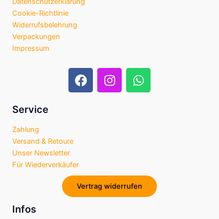
Datenschutzerklärung
Cookie-Richtlinie
Widerrufsbelehrung
Verpackungen
Impressum
F
I
W
a
n
h
c
s
a
e
t
t
Service
b
a
s
Zahlung
o
g
a
Versand & Retoure
o
r
p
Unser Newsletter
k
a
p
Für Wiederverkäufer
m
Vertrag widerrufen
Infos