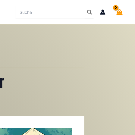
Search
for:
r