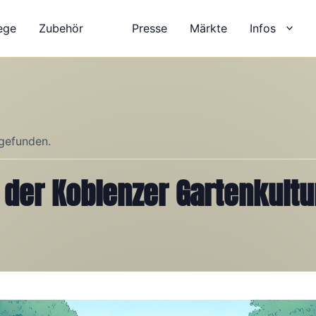
ege
Zubehör
Presse
Märkte
Infos
tgefunden.
 der Koblenzer Gartenkultu