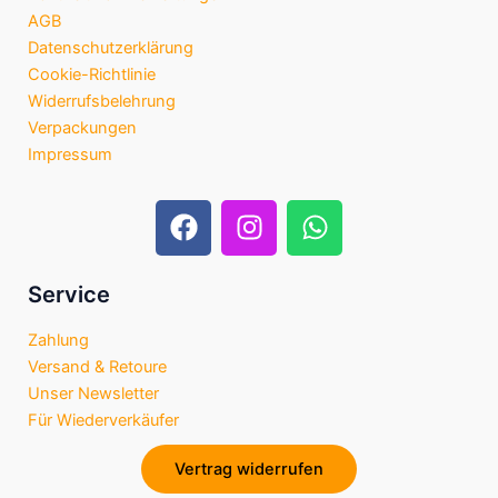
AGB
Datenschutzerklärung
Cookie-Richtlinie
Widerrufsbelehrung
Verpackungen
Impressum
F
I
W
a
n
h
c
s
a
e
t
t
Service
b
a
s
Zahlung
o
g
a
Versand & Retoure
o
r
p
Unser Newsletter
k
a
p
Für Wiederverkäufer
m
Vertrag widerrufen