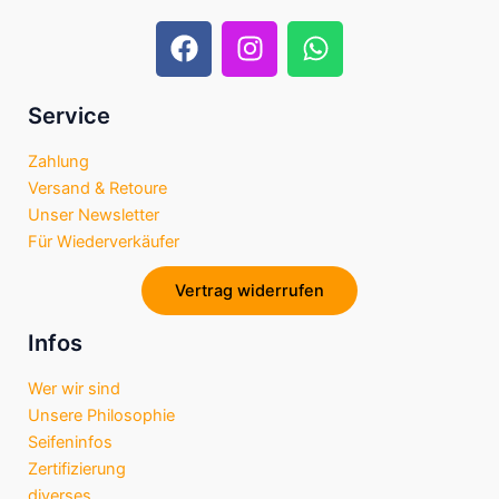
F
I
W
a
n
h
c
s
a
e
t
t
Service
b
a
s
Zahlung
o
g
a
Versand & Retoure
o
r
p
Unser Newsletter
k
a
p
Für Wiederverkäufer
m
Vertrag widerrufen
Infos
Wer wir sind
Unsere Philosophie
Seifeninfos
Zertifizierung
diverses