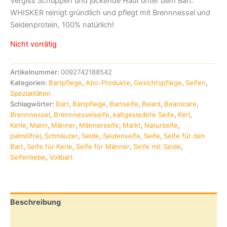
Vergiss Schuppen und juckende Haut unter dem Bart:
WHISKER reinigt gründlich und pflegt mit Brennnessel und
Seidenprotein, 100% natürlich!
Nicht vorrätig
Artikelnummer:
0092742188542
Kategorien:
Bartpflege
,
Abo-Produkte
,
Gesichtspflege
,
Seifen
,
Spezialitäten
Schlagwörter:
Bart
,
Bartpflege
,
Bartseife
,
Beard
,
Beardcare
,
Brennnessel
,
Brennnesselseife
,
kaltgesiedete Seife
,
Kerl
,
Kerle
,
Mann
,
Männer
,
Männerseife
,
Markt
,
Naturseife
,
palmölfrei
,
Schnäuzer
,
Seide
,
Seidenseife
,
Seife
,
Seife für den
Bart
,
Seife für Kerle
,
Seife für Männer
,
Seife mit Seide
,
Seifenliebe
,
Vollbart
Beschreibung
Zusätzliche Informationen