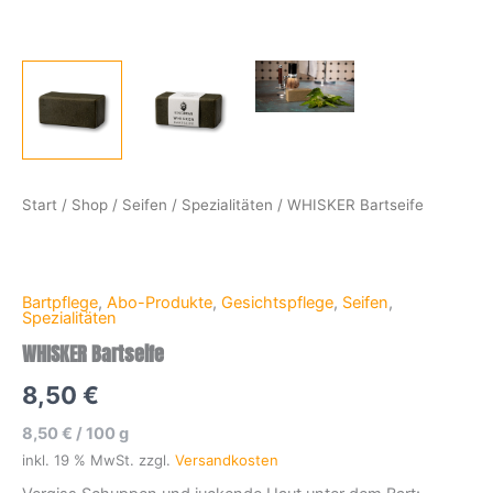
Start
/
Shop
/
Seifen
/
Spezialitäten
/ WHISKER Bartseife
Bartpflege
,
Abo-Produkte
,
Gesichtspflege
,
Seifen
,
Spezialitäten
WHISKER Bartseife
8,50
€
8,50
€
/
100
g
inkl. 19 % MwSt.
zzgl.
Versandkosten