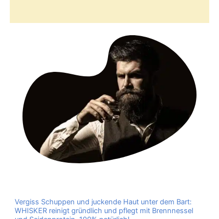
Rezensionen (0)
Vergiss Schuppen und juckende Haut unter dem Bart:
WHISKER reinigt gründlich und pflegt mit Brennnessel