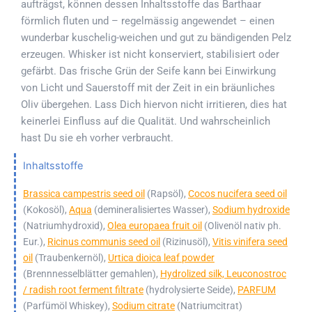
aufträgst, können dessen Inhaltsstoffe das Barthaar
förmlich fluten und – regelmässig angewendet – einen
wunderbar kuschelig-weichen und gut zu bändigenden Pelz
erzeugen. Whisker ist nicht konserviert, stabilisiert oder
gefärbt. Das frische Grün der Seife kann bei Einwirkung
von Licht und Sauerstoff mit der Zeit in ein bräunliches
Oliv übergehen. Lass Dich hiervon nicht irritieren, dies hat
keinerlei Einfluss auf die Qualität. Und wahrscheinlich
hast Du sie eh vorher verbraucht.
Inhaltsstoffe
Brassica campestris seed oil
(Rapsöl),
Cocos nucifera seed oil
(Kokosöl),
Aqua
(demineralisiertes Wasser),
Sodium hydroxide
(Natriumhydroxid),
Olea europaea fruit oil
(Olivenöl nativ ph.
Eur.),
Ricinus communis seed oil
(Rizinusöl),
Vitis vinifera seed
oil
(Traubenkernöl),
Urtica dioica leaf powder
(Brennnesselblätter gemahlen),
Hydrolized silk, Leuconostroc
/ radish root ferment filtrate
(hydrolysierte Seide),
PARFUM
(Parfümöl Whiskey),
Sodium citrate
(Natriumcitrat)