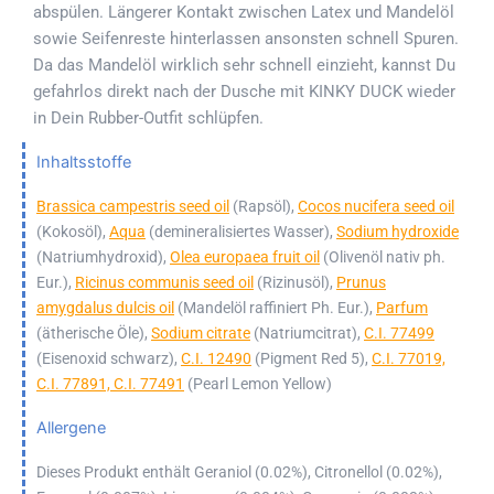
abspülen. Längerer Kontakt zwischen Latex und Mandelöl
sowie Seifenreste hinterlassen ansonsten schnell Spuren.
Da das Mandelöl wirklich sehr schnell einzieht, kannst Du
gefahrlos direkt nach der Dusche mit KINKY DUCK wieder
in Dein Rubber-Outfit schlüpfen.
Inhaltsstoffe
Brassica campestris seed oil
(Rapsöl),
Cocos nucifera seed oil
(Kokosöl),
Aqua
(demineralisiertes Wasser),
Sodium hydroxide
(Natriumhydroxid),
Olea europaea fruit oil
(Olivenöl nativ ph.
Eur.),
Ricinus communis seed oil
(Rizinusöl),
Prunus
amygdalus dulcis oil
(Mandelöl raffiniert Ph. Eur.),
Parfum
(ätherische Öle),
Sodium citrate
(Natriumcitrat),
C.I. 77499
(Eisenoxid schwarz),
C.I. 12490
(Pigment Red 5),
C.I. 77019,
C.I. 77891, C.I. 77491
(Pearl Lemon Yellow)
Allergene
Dieses Produkt enthält Geraniol (0.02%), Citronellol (0.02%),