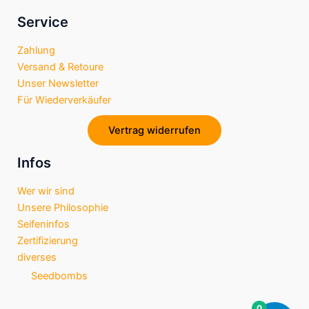
c
s
a
e
t
t
Service
b
a
s
Zahlung
o
g
a
Versand & Retoure
o
r
p
Unser Newsletter
k
a
p
Für Wiederverkäufer
m
Vertrag widerrufen
Infos
Wer wir sind
Unsere Philosophie
Seifeninfos
Zertifizierung
diverses
Seedbombs
0