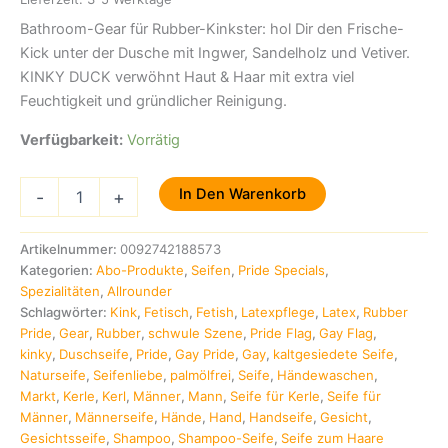
Bathroom-Gear für Rubber-Kinkster: hol Dir den Frische-
Kick unter der Dusche mit Ingwer, Sandelholz und Vetiver.
KINKY DUCK verwöhnt Haut & Haar mit extra viel
Feuchtigkeit und gründlicher Reinigung.
Verfügbarkeit:
Vorrätig
In Den Warenkorb
-
+
Artikelnummer:
0092742188573
Kategorien:
Abo-Produkte
,
Seifen
,
Pride Specials
,
Spezialitäten
,
Allrounder
Schlagwörter:
Kink
,
Fetisch
,
Fetish
,
Latexpflege
,
Latex
,
Rubber
Pride
,
Gear
,
Rubber
,
schwule Szene
,
Pride Flag
,
Gay Flag
,
kinky
,
Duschseife
,
Pride
,
Gay Pride
,
Gay
,
kaltgesiedete Seife
,
Naturseife
,
Seifenliebe
,
palmölfrei
,
Seife
,
Händewaschen
,
Markt
,
Kerle
,
Kerl
,
Männer
,
Mann
,
Seife für Kerle
,
Seife für
Männer
,
Männerseife
,
Hände
,
Hand
,
Handseife
,
Gesicht
,
Gesichtsseife
,
Shampoo
,
Shampoo-Seife
,
Seife zum Haare