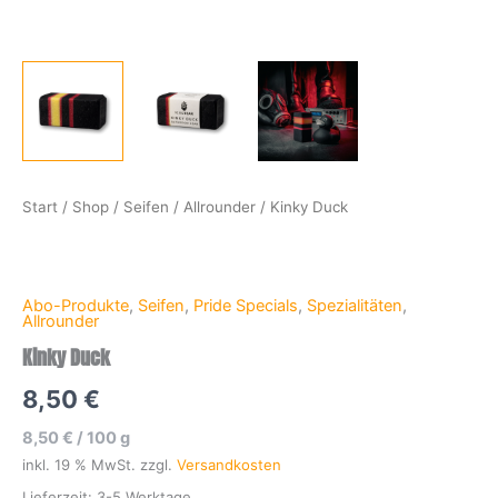
Start
/
Shop
/
Seifen
/
Allrounder
/ Kinky Duck
Abo-Produkte
,
Seifen
,
Pride Specials
,
Spezialitäten
,
Allrounder
Kinky Duck
8,50
€
8,50
€
/
100
g
inkl. 19 % MwSt.
zzgl.
Versandkosten
Lieferzeit:
3-5 Werktage