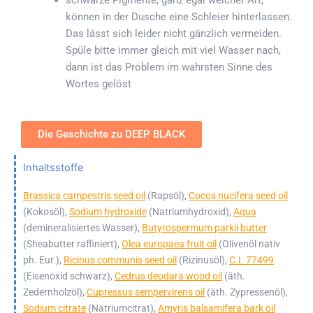
können in der Dusche eine Schleier hinterlassen.
Das lässt sich leider nicht gänzlich vermeiden.
Spüle bitte immer gleich mit viel Wasser nach,
dann ist das Problem im wahrsten Sinne des
Wortes gelöst
Die Geschichte zu DEEP BLACK
Inhaltsstoffe
Brassica campestris seed oil
(Rapsöl),
Cocos nucifera seed oil
(Kokosöl),
Sodium hydroxide
(Natriumhydroxid),
Aqua
(demineralisiertes Wasser),
Butyrospermum parkii butter
(Sheabutter raffiniert),
Olea europaea fruit oil
(Olivenöl nativ
ph. Eur.),
Ricinus communis seed oil
(Rizinusöl),
C.I. 77499
(Eisenoxid schwarz),
Cedrus deodara wood oil
(äth.
Zedernholzöl),
Cupressus sempervirens oil
(äth. Zypressenöl),
Sodium citrate
(Natriumcitrat),
Amyris balsamifera bark oil