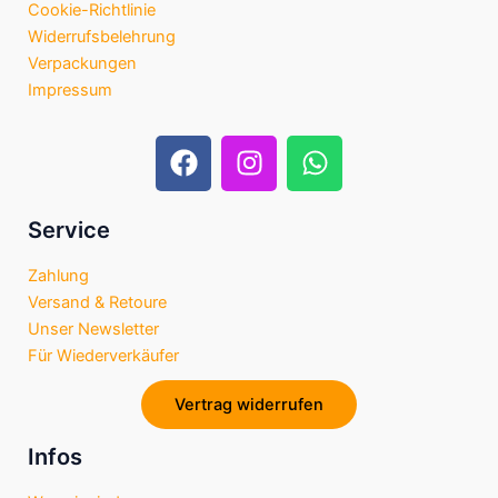
Cookie-Richtlinie
Widerrufsbelehrung
Verpackungen
Impressum
F
I
W
a
n
h
c
s
a
e
t
t
Service
b
a
s
Zahlung
o
g
a
Versand & Retoure
o
r
p
Unser Newsletter
k
a
p
Für Wiederverkäufer
m
Vertrag widerrufen
Infos