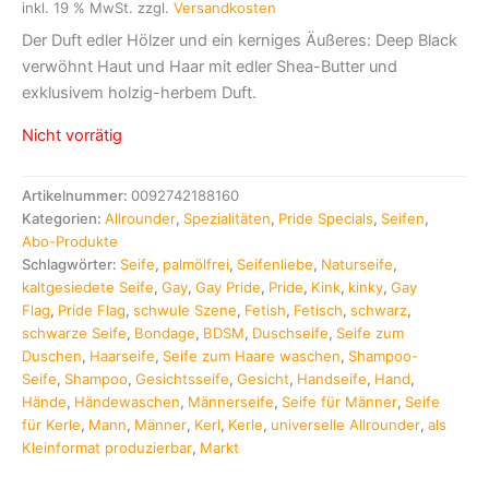
inkl. 19 % MwSt.
zzgl.
Versandkosten
Kundenbewertungen
Der Duft edler Hölzer und ein kerniges Äußeres: Deep Black
verwöhnt Haut und Haar mit edler Shea-Butter und
exklusivem holzig-herbem Duft.
Nicht vorrätig
Artikelnummer:
0092742188160
Kategorien:
Allrounder
,
Spezialitäten
,
Pride Specials
,
Seifen
,
Abo-Produkte
Schlagwörter:
Seife
,
palmölfrei
,
Seifenliebe
,
Naturseife
,
kaltgesiedete Seife
,
Gay
,
Gay Pride
,
Pride
,
Kink
,
kinky
,
Gay
Flag
,
Pride Flag
,
schwule Szene
,
Fetish
,
Fetisch
,
schwarz
,
schwarze Seife
,
Bondage
,
BDSM
,
Duschseife
,
Seife zum
Duschen
,
Haarseife
,
Seife zum Haare waschen
,
Shampoo-
Seife
,
Shampoo
,
Gesichtsseife
,
Gesicht
,
Handseife
,
Hand
,
Hände
,
Händewaschen
,
Männerseife
,
Seife für Männer
,
Seife
für Kerle
,
Mann
,
Männer
,
Kerl
,
Kerle
,
universelle Allrounder
,
als
Kleinformat produzierbar
,
Markt