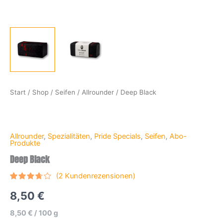
Start
/
Shop
/
Seifen
/
Allrounder
/ Deep Black
Allrounder
,
Spezialitäten
,
Pride Specials
,
Seifen
,
Abo-
Produkte
Deep Black
(
2
Kundenrezensionen)
Bewertet
2
8,50
€
mit
3.50
von 5,
8,50
€
/
100
g
basierend
auf