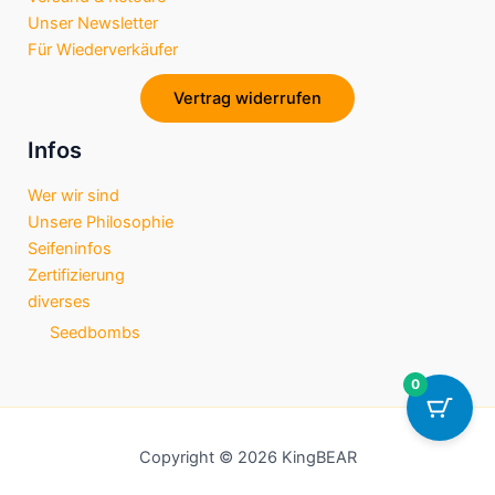
o
r
p
Unser Newsletter
k
a
p
Für Wiederverkäufer
m
Vertrag widerrufen
Infos
Wer wir sind
Unsere Philosophie
Seifeninfos
Zertifizierung
diverses
Seedbombs
0
Copyright © 2026 KingBEAR