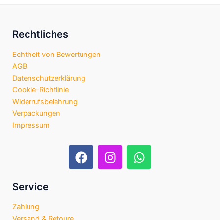
Rechtliches
Echtheit von Bewertungen
AGB
Datenschutzerklärung
Cookie-Richtlinie
Widerrufsbelehrung
Verpackungen
Impressum
F
I
W
a
n
h
c
s
a
e
t
t
Service
b
a
s
Zahlung
o
g
a
Versand & Retoure