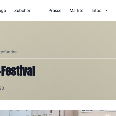
ege
Zubehör
Presse
Märkte
Infos
tgefunden.
Festival
23