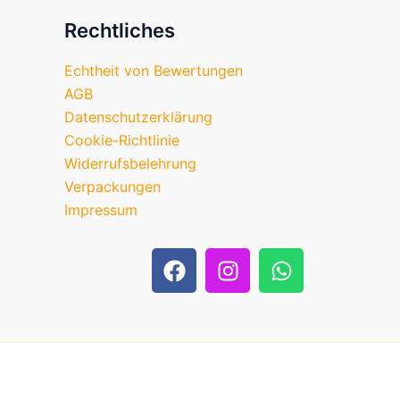
Rechtliches
Echtheit von Bewertungen
AGB
Datenschutzerklärung
Cookie-Richtlinie
Widerrufsbelehrung
Verpackungen
Impressum
F
I
W
a
n
h
c
s
a
e
t
t
b
a
s
o
g
a
o
r
p