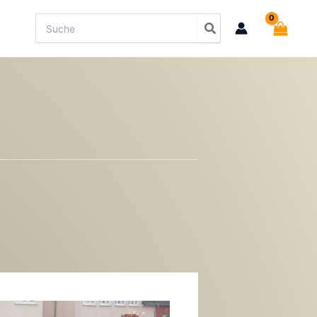
Search
for: