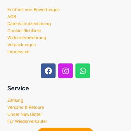
Echtheit von Bewertungen
AGB
Datenschutzerklärung
Cookie-Richtlinie
Widerrufsbelehrung
Verpackungen
Impressum
F
I
W
a
n
h
c
s
a
e
t
t
Service
b
a
s
Zahlung
o
g
a
Versand & Retoure
o
r
p
Unser Newsletter
k
a
p
Für Wiederverkäufer
m