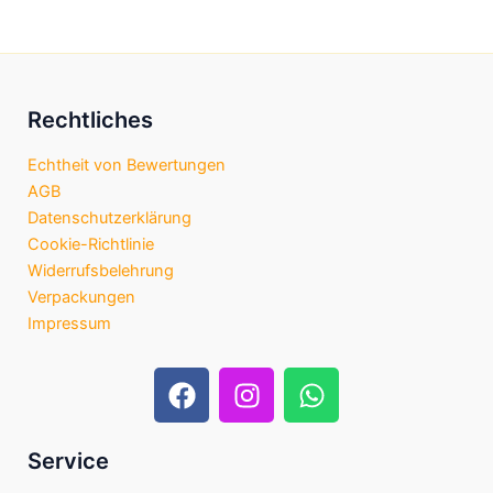
Rechtliches
Echtheit von Bewertungen
AGB
Datenschutzerklärung
Cookie-Richtlinie
Widerrufsbelehrung
Verpackungen
Impressum
F
I
W
a
n
h
c
s
a
e
t
t
Service
b
a
s