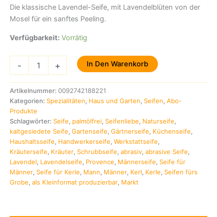
Die klassische Lavendel-Seife, mit Lavendelblüten von der
Mosel für ein sanftes Peeling.
Verfügbarkeit:
Vorrätig
In Den Warenkorb
-
+
Artikelnummer:
0092742188221
Kategorien:
Spezialitäten
,
Haus und Garten
,
Seifen
,
Abo-
Produkte
Schlagwörter:
Seife
,
palmölfrei
,
Seifenliebe
,
Naturseife
,
kaltgesiedete Seife
,
Gartenseife
,
Gärtnerseife
,
Küchenseife
,
Haushaltsseife
,
Handwerkerseife
,
Werkstattseife
,
Kräuterseife
,
Kräuter
,
Schrubbseife
,
abrasiv
,
abrasive Seife
,
Lavendel
,
Lavendelseife
,
Provence
,
Männerseife
,
Seife für
Männer
,
Seife für Kerle
,
Mann
,
Männer
,
Kerl
,
Kerle
,
Seifen fürs
Grobe
,
als Kleinformat produzierbar
,
Markt