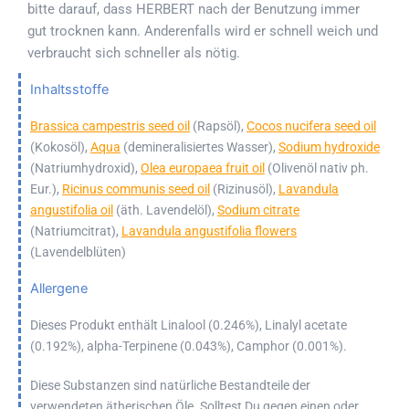
bitte darauf, dass HERBERT nach der Benutzung immer
gut trocknen kann. Anderenfalls wird er schnell weich und
verbraucht sich schneller als nötig.
Inhaltsstoffe
Brassica campestris seed oil
(Rapsöl),
Cocos nucifera seed oil
(Kokosöl),
Aqua
(demineralisiertes Wasser),
Sodium hydroxide
(Natriumhydroxid),
Olea europaea fruit oil
(Olivenöl nativ ph.
Eur.),
Ricinus communis seed oil
(Rizinusöl),
Lavandula
angustifolia oil
(äth. Lavendelöl),
Sodium citrate
(Natriumcitrat),
Lavandula angustifolia flowers
(Lavendelblüten)
Allergene
Dieses Produkt enthält Linalool (0.246%), Linalyl acetate
(0.192%), alpha-Terpinene (0.043%), Camphor (0.001%).
Diese Substanzen sind natürliche Bestandteile der
verwendeten ätherischen Öle. Solltest Du gegen einen oder