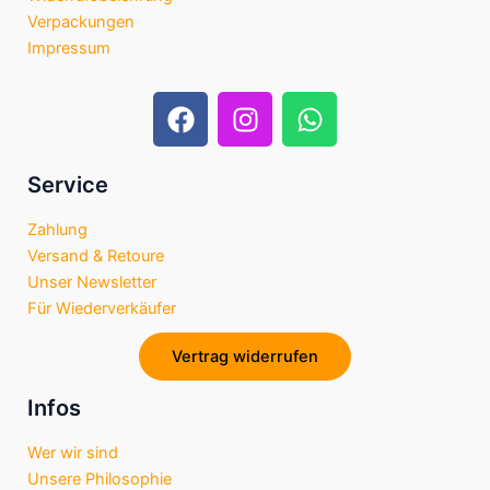
Verpackungen
Impressum
F
I
W
a
n
h
c
s
a
e
t
t
Service
b
a
s
Zahlung
o
g
a
Versand & Retoure
o
r
p
Unser Newsletter
k
a
p
Für Wiederverkäufer
m
Vertrag widerrufen
Infos
Wer wir sind
Unsere Philosophie