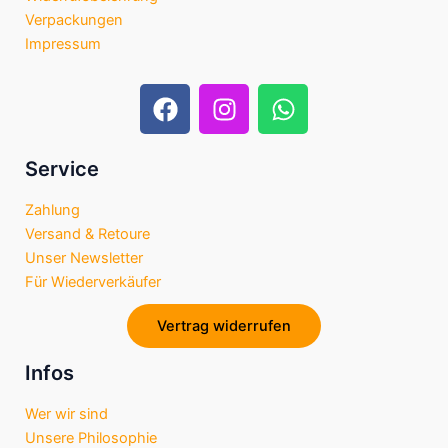
Verpackungen
Impressum
F
I
W
a
n
h
c
s
a
e
t
t
Service
b
a
s
Zahlung
o
g
a
Versand & Retoure
o
r
p
Unser Newsletter
k
a
p
Für Wiederverkäufer
m
Vertrag widerrufen
Infos
Wer wir sind
Unsere Philosophie