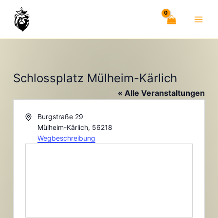
Zum
Inhalt
springen
Schlossplatz Mülheim-Kärlich
« Alle Veranstaltungen
Adresse
Burgstraße 29
Mülheim-Kärlich
,
56218
Wegbeschreibung