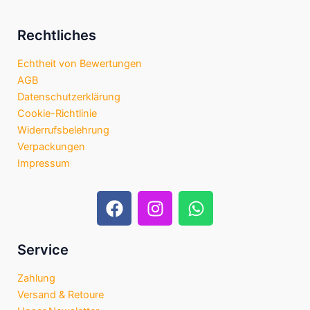
Rechtliches
Echtheit von Bewertungen
AGB
Datenschutzerklärung
Cookie-Richtlinie
Widerrufsbelehrung
Verpackungen
Impressum
F
I
W
a
n
h
c
s
a
e
t
t
Service
b
a
s
Zahlung
o
g
a
Versand & Retoure
o
r
p