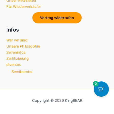
Unser Newsletter
k
a
p
Für Wiederverkäufer
m
Vertrag widerrufen
Infos
Wer wir sind
Unsere Philosophie
Seifeninfos
Zertifizierung
diverses
Seedbombs
0
Copyright © 2026 KingBEAR