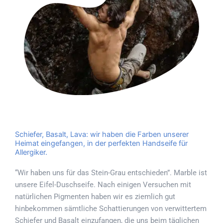
Schiefer, Basalt, Lava: wir haben die Farben unserer
Heimat eingefangen, in der perfekten Handseife für
Allergiker.
“Wir haben uns für das Stein-Grau entschieden”. Marble ist
unsere Eifel-Duschseife. Nach einigen Versuchen mit
natürlichen Pigmenten haben wir es ziemlich gut
hinbekommen sämtliche Schattierungen von verwittertem
Schiefer und Basalt einzufangen, die uns beim täglichen