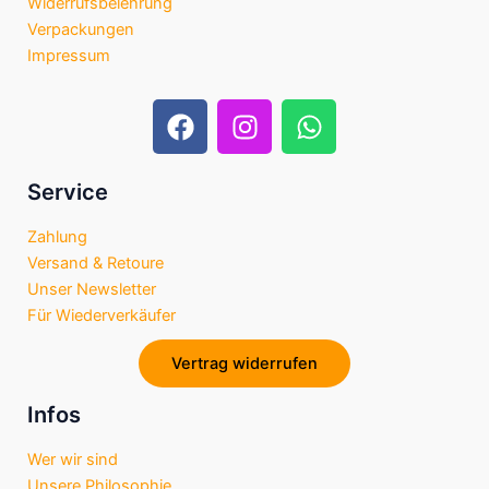
Widerrufsbelehrung
Verpackungen
Impressum
F
I
W
a
n
h
c
s
a
e
t
t
Service
b
a
s
Zahlung
o
g
a
Versand & Retoure
o
r
p
Unser Newsletter
k
a
p
Für Wiederverkäufer
m
Vertrag widerrufen
Infos
Wer wir sind
Unsere Philosophie