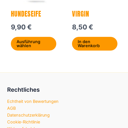
Optionen
können
HUNDESEIFE
VIRGIN
auf
der
9,90
€
8,50
€
Produktseite
gewählt
Ausführung
In den
werden
wählen
Warenkorb
Rechtliches
Echtheit von Bewertungen
AGB
Datenschutzerklärung
Cookie-Richtlinie