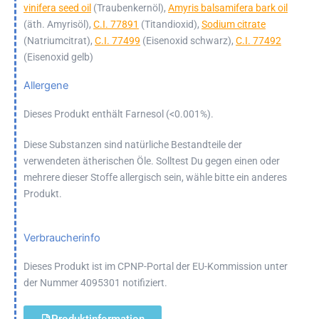
vinifera seed oil
(Traubenkernöl),
Amyris balsamifera bark oil
(äth. Amyrisöl),
C.I. 77891
(Titandioxid),
Sodium citrate
(Natriumcitrat),
C.I. 77499
(Eisenoxid schwarz),
C.I. 77492
(Eisenoxid gelb)
Allergene
Dieses Produkt enthält Farnesol (<0.001%).
Diese Substanzen sind natürliche Bestandteile der
verwendeten ätherischen Öle. Solltest Du gegen einen oder
mehrere dieser Stoffe allergisch sein, wähle bitte ein anderes
Produkt.
Verbraucherinfo
Dieses Produkt ist im CPNP-Portal der EU-Kommission unter
der Nummer 4095301 notifiziert.