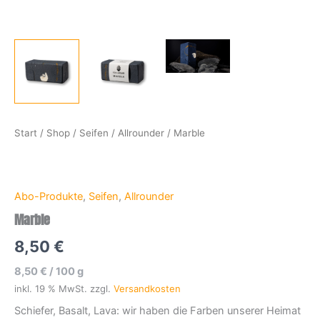
Start
/
Shop
/
Seifen
/
Allrounder
/ Marble
Abo-Produkte
,
Seifen
,
Allrounder
Marble
8,50
€
8,50
€
/
100
g
inkl. 19 % MwSt.
zzgl.
Versandkosten
Schiefer, Basalt, Lava: wir haben die Farben unserer Heimat