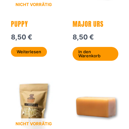
NICHT VORRÄTIG
PUPPY
MAJOR URS
8,50
€
8,50
€
Weiterlesen
In den
Warenkorb
Dieses
Produkt
weist
mehrere
Varianten
auf.
Die
NICHT VORRÄTIG