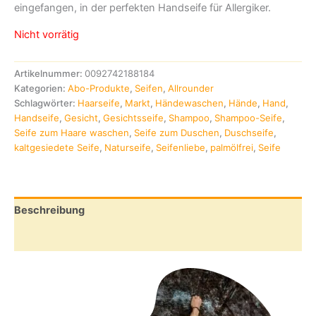
eingefangen, in der perfekten Handseife für Allergiker.
Nicht vorrätig
Artikelnummer:
0092742188184
Kategorien:
Abo-Produkte
,
Seifen
,
Allrounder
Schlagwörter:
Haarseife
,
Markt
,
Händewaschen
,
Hände
,
Hand
,
Handseife
,
Gesicht
,
Gesichtsseife
,
Shampoo
,
Shampoo-Seife
,
Seife zum Haare waschen
,
Seife zum Duschen
,
Duschseife
,
kaltgesiedete Seife
,
Naturseife
,
Seifenliebe
,
palmölfrei
,
Seife
Beschreibung
Rezensionen (0)